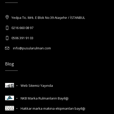
Yedpa Tic. Mrk. E Blok No:39 Ataşehir / İSTANBUL
0216 660 08 97
0506 391 91 03
info@pusularulman.com
Blog
Web Sitemiz Yayında
NKB Marka Rulmanların Bayiliği
Hakkar marka makina ekipmanları bayiliği